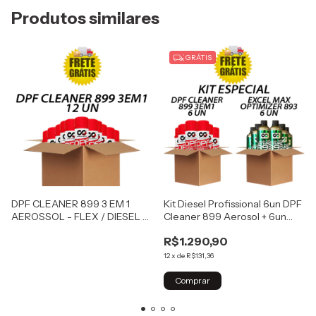
Produtos similares
GRÁTIS
DPF CLEANER 899 3 EM 1
Kit Diesel Profissional 6un DPF
AEROSSOL - FLEX / DIESEL –
Cleaner 899 Aerosol + 6un
12 unidades
Excel Max 893 Otimizador e
R$1.290,90
Biocida
12
x
de
R$131,36