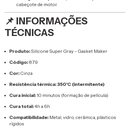
cabeçote de motor.
📌
INFORMAÇÕES
TÉCNICAS
Produto:
Silicone Super Gray – Gasket Maker
Código:
879
Cor:
Cinza
Resistência térmica:
350°C (intermitente)
Cura inicial:
10 minutos (formação de película)
Cura total:
4h a 6h
Compatibilidade:
Metal, vidro, cerâmica, plásticos
rígidos