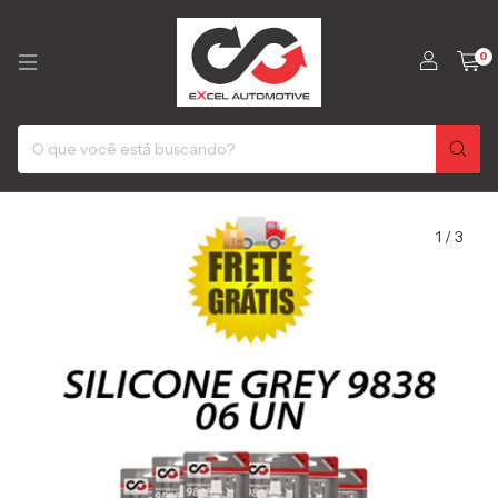
0
1
/
3