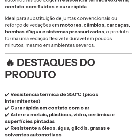
contato com fluídos e cura rápida
.
Ideal para substituição de juntas convencionais ou
reforço de vedações em
motores, câmbios, carcaças,
bombas d’água e sistemas pressurizados
, o produto
forma uma vedação flexível e durável em poucos
minutos, mesmo em ambientes severos.
🔥
DESTAQUES DO
PRODUTO
✔️
Resistência térmica de 350°C (picos
intermitentes)
✔️
Cura rápida em contato com o ar
✔️
Adere a metais, plásticos, vidro, cerâmica e
superfícies pintadas
✔️
Resistente a óleos, água, glicóis, graxas e
solventes automotivos