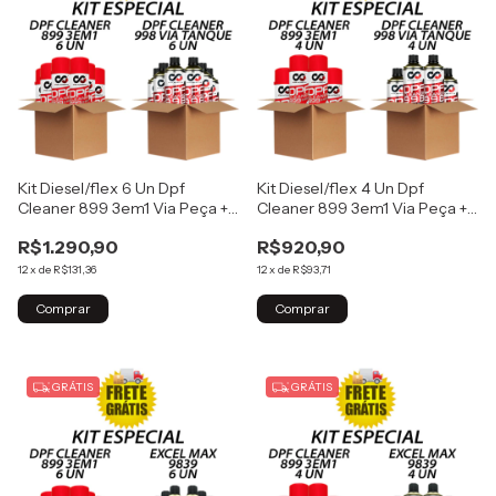
Kit Diesel/flex 6 Un Dpf
Kit Diesel/flex 4 Un Dpf
Cleaner 899 3em1 Via Peça +
Cleaner 899 3em1 Via Peça +
6 un DPF Cleaner 998 Via
4 un DPF Cleaner 998 Via
R$1.290,90
R$920,90
Tanque
Tanque
12
x
de
R$131,36
12
x
de
R$93,71
GRÁTIS
GRÁTIS