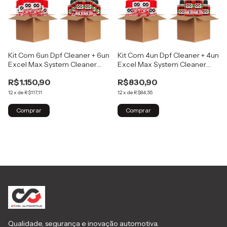
Kit Com 6un Dpf Cleaner + 6un
Kit Com 4un Dpf Cleaner + 4un
Excel Max System Cleaner
Excel Max System Cleaner
9839
9839
R$1.150,90
R$830,90
12
x
de
R$117,11
12
x
de
R$84,55
Qualidade, segurança e inovação automotiva.